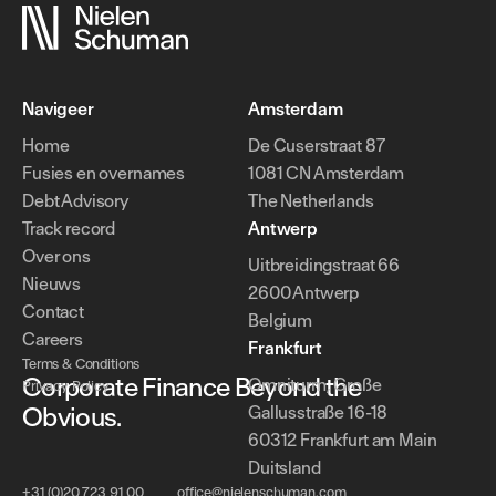
Navigeer
Amsterdam
Home
De Cuserstraat 87
Fusies en overnames
1081 CN Amsterdam
Debt Advisory
The Netherlands
Track record
Antwerp
Over ons
Uitbreidingstraat 66
Nieuws
2600 Antwerp
Contact
Belgium
Careers
Frankfurt
Terms & Conditions
Corporate Finance Beyond the
Omniturm, Große
Privacy Policy
Obvious.
Gallusstraße 16-18
60312 Frankfurt am Main
Duitsland
+31 (0)20 723 91 00
office@nielenschuman.com