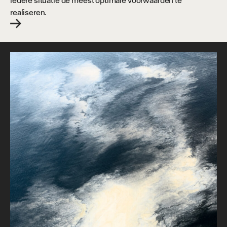
iedere situatie de meest optimale voorwaarden te
realiseren.
t
h
e
O
b
v
i
o
u
s
.