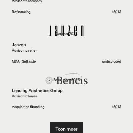
Advisor to company
Refinancing
<50 M
October 2025
Janzen
Advisor to seller
M&A - Sell-side
undisclosed
September 2025
Leading Aesthetics Group
Advisor to buyer
Acquisition financing
<50 M
Toon meer