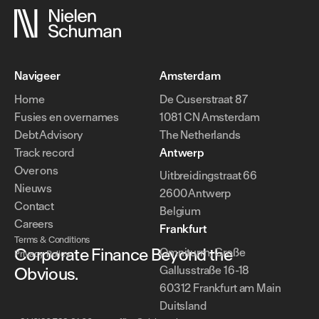
Navigeer
Amsterdam
Home
De Cuserstraat 87
Fusies en overnames
1081 CN Amsterdam
Debt Advisory
The Netherlands
Track record
Antwerp
Over ons
Uitbreidingstraat 66
Nieuws
2600 Antwerp
Contact
Belgium
Careers
Frankfurt
Terms & Conditions
Corporate Finance Beyond the
Omniturm, Große
Privacy Policy
Obvious.
Gallusstraße 16-18
60312 Frankfurt am Main
Duitsland