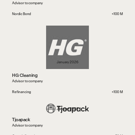
Advisor to company
Nordic Bond
<100 M
January 2026
HG Cleaning
Advisor to company
Refinancing
<100 M
January 2026
Tjoapack
Advisor to company