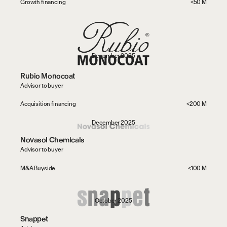
Growth financing
<50 M
December 2025
Rubio Monocoat
t
h
e
O
b
v
i
o
u
s
.
Advisor to buyer
Acquisition financing
<200 M
December 2025
Novasol Chemicals
Advisor to buyer
M&A Buyside
<100 M
October 2025
Snappet