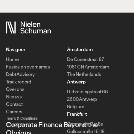
Navigeer
Amsterdam
Home
De Cuserstraat 87
Fusies en overnames
1081 CN Amsterdam
Debt Advisory
The Netherlands
Track record
Antwerp
Over ons
Uitbreidingstraat 66
Nieuws
2600 Antwerp
Contact
Belgium
Careers
Frankfurt
Terms & Conditions
Corporate Finance Beyond the
Omniturm, Große
Privacy Policy
Obvious.
Gallusstraße 16-18