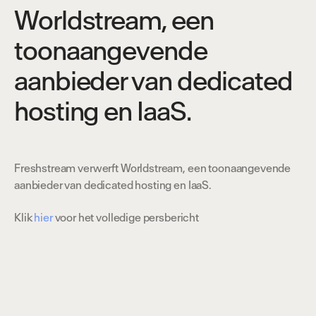
t
h
e
O
b
v
i
o
u
s
.
Worldstream, een
toonaangevende
aanbieder van dedicated
hosting en IaaS.
Freshstream verwerft Worldstream, een toonaangevende
aanbieder van dedicated hosting en IaaS.
Klik
hier
voor het volledige persbericht